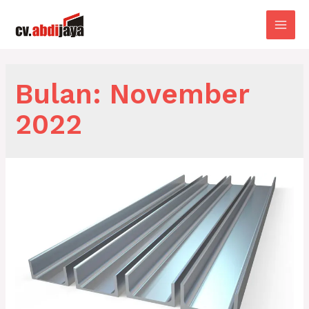
Lewati
ke
Main
konten
Men
Bulan:
November
2022