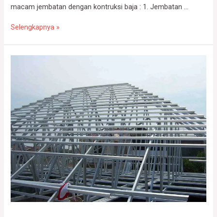
macam jembatan dengan kontruksi baja : 1. Jembatan …
Jasa
Selengkapnya »
Konstruksi
Baja
Jembatan
|
Kenali
Macam
Macam
Konstruksi
Jembatan
Baja
(
Bridge
Steel
)