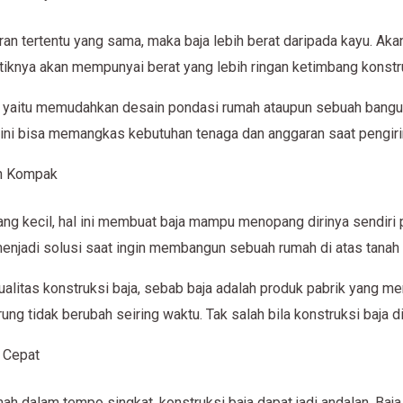
an tertentu yang sama, maka baja lebih berat daripada kayu. Akan
stiknya akan mempunyai berat yang lebih ringan ketimbang konstr
ni yaitu memudahkan desain pondasi rumah ataupun sebuah bangun
an ini bisa memangkas kebutuhan tenaga dan anggaran saat peng
an Kompak
lang kecil, hal ini membuat baja mampu menopang dirinya sendiri
 menjadi solusi saat ingin membangun sebuah rumah di atas tanah y
ualitas konstruksi baja, sebab baja adalah produk pabrik yang m
erung tidak berubah seiring waktu. Tak salah bila konstruksi baja d
 Cepat
 dalam tempo singkat, konstruksi baja dapat jadi andalan. Baja 