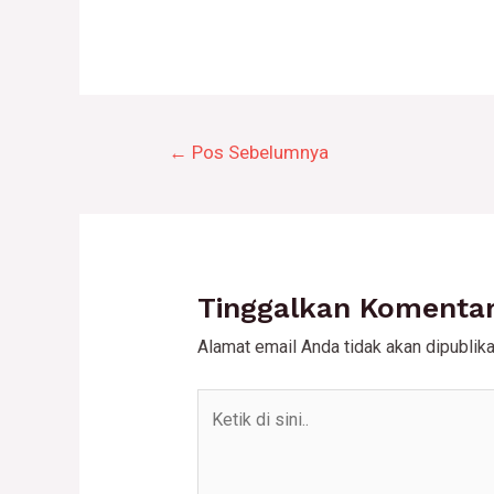
Navigasi
←
Pos Sebelumnya
pos
Tinggalkan Komenta
Alamat email Anda tidak akan dipublika
Ketik
di
sini..