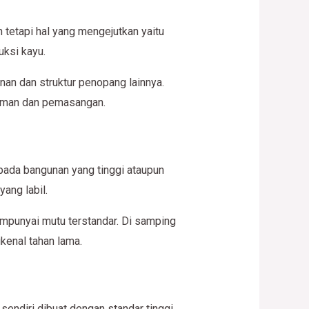
 tetapi hal yang mengejutkan yaitu
uksi kayu.
an dan struktur penopang lainnya.
iriman dan pemasangan.
 pada bangunan yang tinggi ataupun
ang labil.
empunyai mutu terstandar. Di samping
ikenal tahan lama.
sendiri dibuat dengan standar tinggi